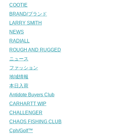
COOTIE
BRAND/ブランド
LARRY SMITH
NEWS
RADIALL
ROUGH AND RUGGED
ニュース
ファッション
地域情報
本日入荷
Antidote Buyers Club
CARHARTT WIP
CHALLENGER
CHAOS FISHING CLUB
Cph/Golf™