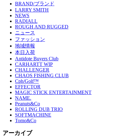
BRAND/ブランド
LARRY SMITH
NEWS
RADIALL
ROUGH AND RUGGED
ニュース
ファッション
地域情報
本日入荷
Antidote Buyers Club
CARHARTT WIP
CHALLENGER
CHAOS FISHING CLUB
Cph/Golf™
EFFECTOR
MAGIC STICK ENTERTAINMENT
NAME.
Peanuts&Co
ROLLING DUB TRIO
SOFTMACHINE
Tomo&Co
アーカイブ