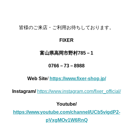
皆様のご来店・ご利用お待ちしております。
FIXER
富山県高岡市野村785－1
0766－73－8988
Web Site
/
https://www.fixer-shop.jp/
Instagram/
https://www.instagram.com/fixer_official/
Youtube/
https://www.youtube.com/channel/UCb5vigdP2-
pVxgMOv1W6RnQ