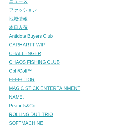
ニュース
ファッション
地域情報
本日入荷
Antidote Buyers Club
CARHARTT WIP
CHALLENGER
CHAOS FISHING CLUB
Cph/Golf™
EFFECTOR
MAGIC STICK ENTERTAINMENT
NAME.
Peanuts&Co
ROLLING DUB TRIO
SOFTMACHINE