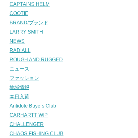
CAPTAINS HELM
COOTIE
BRAND/ブランド
LARRY SMITH
NEWS
RADIALL
ROUGH AND RUGGED
ニュース
ファッション
地域情報
本日入荷
Antidote Buyers Club
CARHARTT WIP
CHALLENGER
CHAOS FISHING CLUB