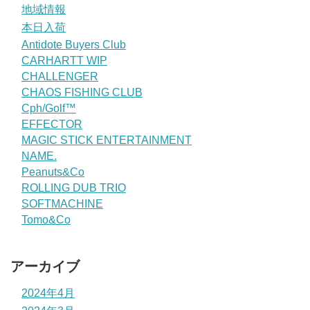
地域情報
本日入荷
Antidote Buyers Club
CARHARTT WIP
CHALLENGER
CHAOS FISHING CLUB
Cph/Golf™
EFFECTOR
MAGIC STICK ENTERTAINMENT
NAME.
Peanuts&Co
ROLLING DUB TRIO
SOFTMACHINE
Tomo&Co
アーカイブ
2024年4月