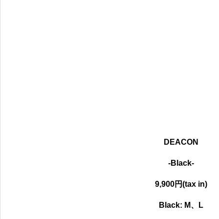
DEACON
-Black-
9,900円(tax in)
Black:
M、L