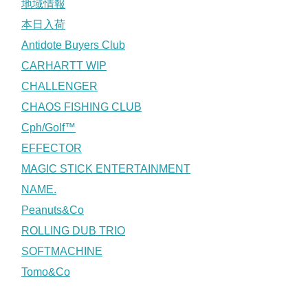
地域情報
本日入荷
Antidote Buyers Club
CARHARTT WIP
CHALLENGER
CHAOS FISHING CLUB
Cph/Golf™
EFFECTOR
MAGIC STICK ENTERTAINMENT
NAME.
Peanuts&Co
ROLLING DUB TRIO
SOFTMACHINE
Tomo&Co