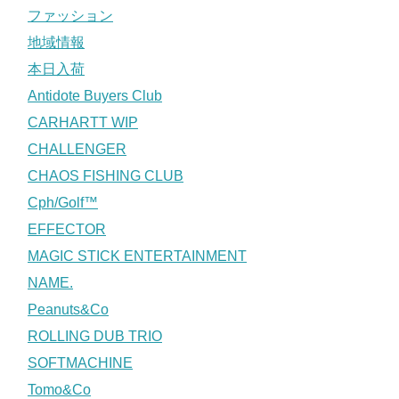
ファッション
地域情報
本日入荷
Antidote Buyers Club
CARHARTT WIP
CHALLENGER
CHAOS FISHING CLUB
Cph/Golf™
EFFECTOR
MAGIC STICK ENTERTAINMENT
NAME.
Peanuts&Co
ROLLING DUB TRIO
SOFTMACHINE
Tomo&Co