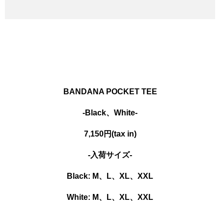
BANDANA POCKET TEE
-Black、White-
7,150円(tax in)
-入荷サイズ-
Black: M、
L、XL、XXL
White: M、
L、XL、XXL