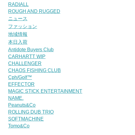
RADIALL
ROUGH AND RUGGED
ニュース
ファッション
地域情報
本日入荷
Antidote Buyers Club
CARHARTT WIP
CHALLENGER
CHAOS FISHING CLUB
Cph/Golf™
EFFECTOR
MAGIC STICK ENTERTAINMENT
NAME.
Peanuts&Co
ROLLING DUB TRIO
SOFTMACHINE
Tomo&Co