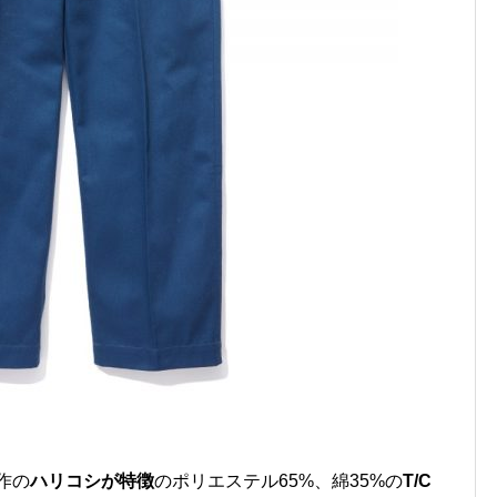
作の
ハリコシが特徴
のポリエステル65%、綿35%の
T/C