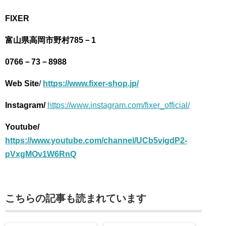
FIXER
富山県高岡市野村785－1
0766－73－8988
Web Site
/
https://www.fixer-shop.jp/
Instagram/
https://www.instagram.com/fixer_official/
Youtube/
https://www.youtube.com/channel/UCb5vigdP2-
pVxgMOv1W6RnQ
こちらの記事も読まれています