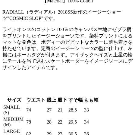
【Material】100% Cotton
RADIALL（ラディアル）2018SS新作のイージーショー
ツ"COSMIC SLOP"です。
ライトオンスのコットン 100％のキャンバス生地にゼブラ柄
をプリントしたイージーショーツです。染料プリントによる
マットな発色は、ボディーのビビットなカラーに落ち着きを
持たせています。定番のイージーショーツの型に仕上げ、左
裾にはネームタグが付きます。アイザックヘイズと土星の輪
にテールを当て込むスケートボーダーをイメージソースにデ
ザインしたアイテムです。
サイズ
ウエスト
股上
股下
すそ幅
もも幅
SMALL
74
27
21
28,5
33
(S)
MEDIUM
78
28
22
29,5
34
(M)
LARGE
82
29
23
30,5
36