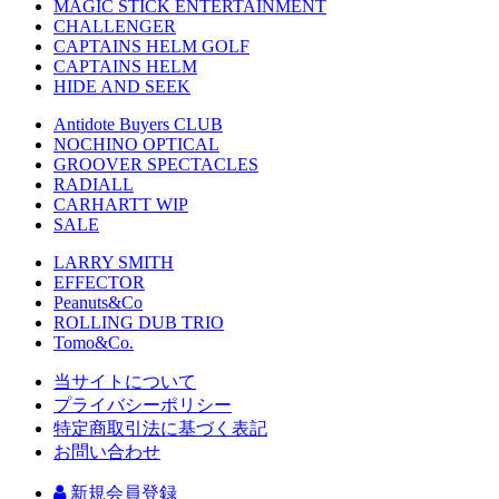
MAGIC STICK ENTERTAINMENT
CHALLENGER
CAPTAINS HELM GOLF
CAPTAINS HELM
HIDE AND SEEK
Antidote Buyers CLUB
NOCHINO OPTICAL
GROOVER SPECTACLES
RADIALL
CARHARTT WIP
SALE
LARRY SMITH
EFFECTOR
Peanuts&Co
ROLLING DUB TRIO
Tomo&Co.
当サイトについて
プライバシーポリシー
特定商取引法に基づく表記
お問い合わせ
新規会員登録