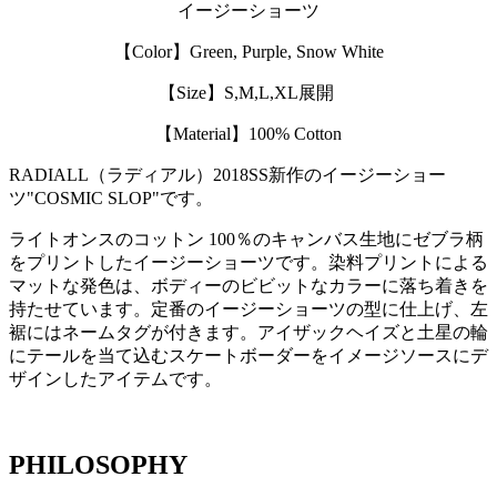
イージーショーツ
【Color】Green, Purple, Snow White
【Size】S,M,L,XL展開
【Material】100% Cotton
RADIALL（ラディアル）2018SS新作のイージーショー
ツ"COSMIC SLOP"です。
ライトオンスのコットン 100％のキャンバス生地にゼブラ柄
をプリントしたイージーショーツです。染料プリントによる
マットな発色は、ボディーのビビットなカラーに落ち着きを
持たせています。定番のイージーショーツの型に仕上げ、左
裾にはネームタグが付きます。アイザックヘイズと土星の輪
にテールを当て込むスケートボーダーをイメージソースにデ
ザインしたアイテムです。
PHILOSOPHY