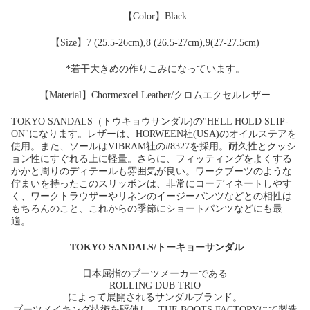
【Color】Black
【Size】7 (25.5-26cm),8 (26.5-27cm),9(27-27.5cm)
*若干大きめの作りこみになっています。
【Material】Chormexcel Leather/クロムエクセルレザー
TOKYO SANDALS（トウキョウサンダル)の"HELL HOLD SLIP-
ON"になります。レザーは、HORWEEN社(USA)のオイルステアを
使用。また、ソールはVIBRAM社の#8327を採用。耐久性とクッシ
ョン性にすぐれる上に軽量。さらに、フィッティングをよくする
かかと周りのディテールも雰囲気が良い。ワークブーツのような
佇まいを持ったこのスリッポンは、非常にコーディネートしやす
く、ワークトラウザーやリネンのイージーパンツなどとの相性は
もちろんのこと、これからの季節にショートパンツなどにも最
適。
TOKYO SANDALS/トーキョーサンダル
日本屈指のブーツメーカーである
ROLLING DUB TRIO
によって展開されるサンダルブランド。
ブーツメイキング技術を駆使し、THE BOOTS FACTORYにて製造