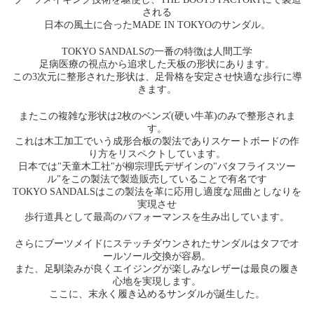
される
日本の風土に合ったMADE IN TOKYOのサンダル。
TOKYO SANDALSの一番の特徴は人間工学
足病医療の視点から追求した天板の形状にあります。
この3次元に整形された形状は、足骨格を安定させ快適な歩行に導
きます。
またこの複雑な形状は2枚のベンズ(硬い牛革)のみで整形されま
す。
これは木工加工でいう成形合板の製法でありスケートボードの作
り方をリスペクトしています。
日本では"天童木工社"が柳宗理氏デザインの"バタフライスツー
ル"をこの製法で製造販売していることで有名です
TOKYO SANDALSはこの製法を革に応用し適度な屈曲としなりを
実現させ
歩行道具として最高のパフォーマンスを生み出しています。
さらにブーツメイドにステッチダウンされたサンダルはタフでオ
ールソール交換が容易。
また、足馴染みが良くエイジングが楽しみなレザーは最良の履き
心地を実現します。
ここに、末永く履き込めるサンダルが誕生した。