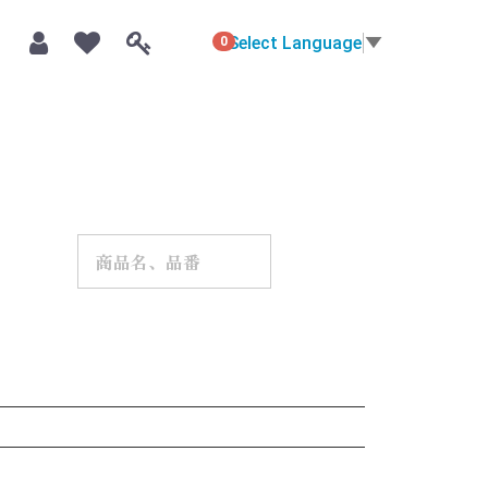
Select Language
▼
0