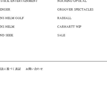
 STICK ENTERTAINMENT
NOCHINO OPTICAL
ENGER
GROOVER SPECTACLES
INS HELM GOLF
RADIALL
INS HELM
CARHARTT WIP
AND SEEK
SALE
引法に基づく表記
お問い合わせ