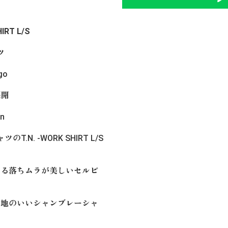
HIRT L/S
ツ
go
展開
n
.N. -WORK SHIRT L/S
よる落ちムラが美しいセルビ
心地のいいシャンブレーシャ