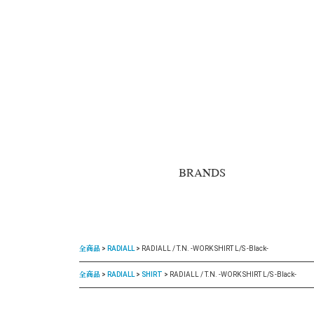
BRANDS
全商品
RADIALL
RADIALL / T.N. -WORK SHIRT L/S -Black-
全商品
RADIALL
SHIRT
RADIALL / T.N. -WORK SHIRT L/S -Black-