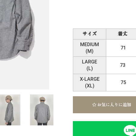
サイズ
着丈
MEDIUM
71
(M)
LARGE
73
(L)
X-LARGE
75
(XL)
お気に入りに追加