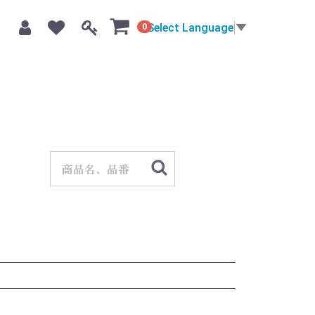
Select Language
▼
0