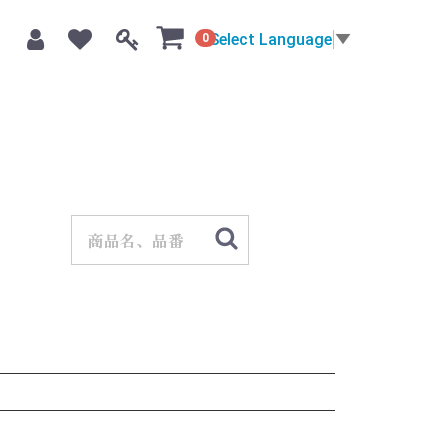
Select Language
▼
0