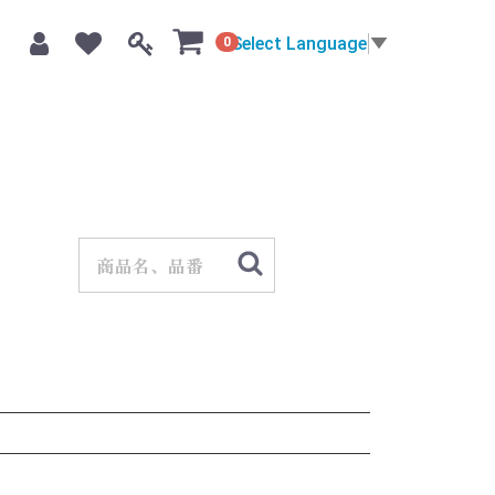
Select Language
▼
0