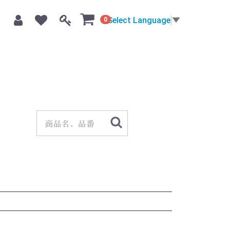
Select Language
▼
0