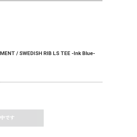
ENT / SWEDISH RIB LS TEE -Ink Blue-
中です