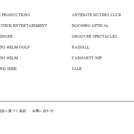
E PRODUCTIONS
ANTIDOTE BUYERS CLUB
 STICK ENTERTAINMENT
NOCHINO OPTICAL
ENGER
GROOVER SPECTACLES
INS HELM GOLF
RADIALL
INS HELM
CARHARTT WIP
AND SEEK
SALE
引法に基づく表記
お問い合わせ