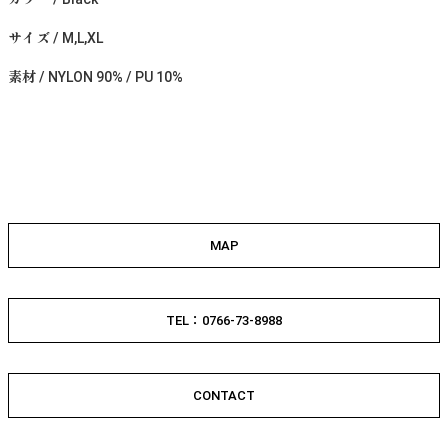
サイズ / M,L,XL
素材 / NYLON 90% / PU 10%
MAP
TEL：0766-73-8988
CONTACT