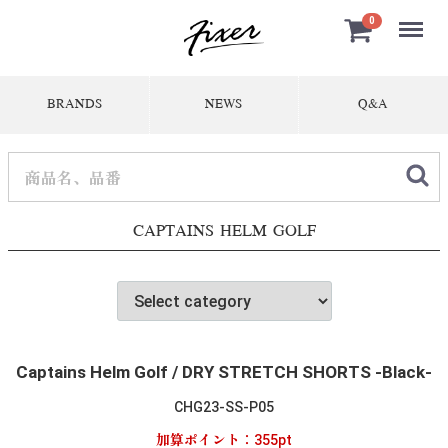
Menu
0
BRANDS
NEWS
Q&A
CAPTAINS HELM GOLF
Captains Helm Golf / DRY STRETCH SHORTS -Black-
CHG23-SS-P05
加算ポイント：
355
pt