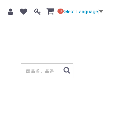
Select Language
▼
0