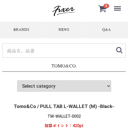
Menu
0
BRANDS
NEWS
Q&A
TOMO&CO.
Tomo&Co / PULL TAB L-WALLET (M) -Black-
TM-WALLET-0002
加算ポイント：
420
pt