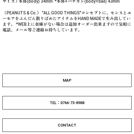
サイズ / 本体(body) 34mm *本体+バチカン(body+bail) 43mm
《PEANUTS & Co.》 "ALL GOOD THINGS"コンセプトに、センスとユ
ーモアをふんだん散りばめたアイテムをHAND MADEで生み出してい
ます。 *WEB上に在庫がない場合は追加オーダー出来ますので気軽に
電話、メール等ご連絡お待ちしています。
MAP
TEL：0766-73-8988
CONTACT