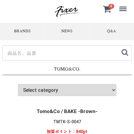
Menu
0
BRANDS
NEWS
Q&A
TOMO&CO.
Tomo&Co / BAKE -Brown-
TMTK-S-0047
加算ポイント：
840
pt