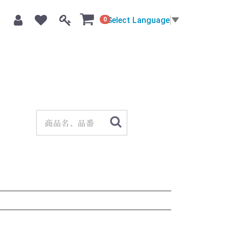
Select Language
▼
0