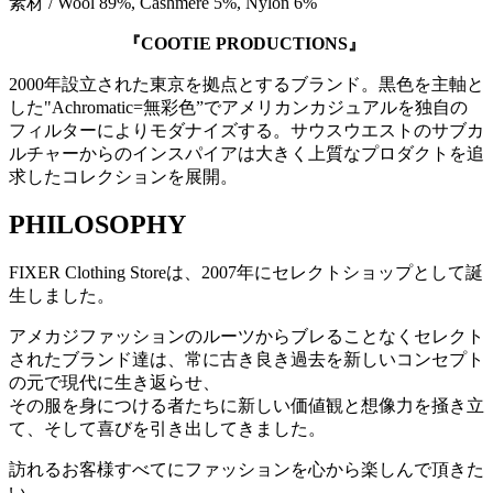
素材 / Wool 89%, Cashmere 5%, Nylon 6%
『COOTIE PRODUCTIONS』
2000年設立された東京を拠点とするブランド。黒色を主軸と
した"Achromatic=無彩色”でアメリカンカジュアルを独自の
フィルターによりモダナイズする。サウスウエストのサブカ
ルチャーからのインスパイアは大きく上質なプロダクトを追
求したコレクションを展開。
PHILOSOPHY
FIXER Clothing Storeは、2007年にセレクトショップとして誕
生しました。
アメカジファッションのルーツからブレることなくセレクト
されたブランド達は、常に古き良き過去を新しいコンセプト
の元で現代に生き返らせ、
その服を身につける者たちに新しい価値観と想像力を掻き立
て、そして喜びを引き出してきました。
訪れるお客様すべてにファッションを心から楽しんで頂きた
い。