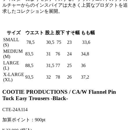
ルチャーからのインスパイアは大きく上質なプロダクトを追
求したコレクションを展開。
サイズ
ウエスト
股上
股下
すそ幅
もも幅
SMALL
78,5
30,5
75
23
33,6
(S)
MEDIUM
83,5
31
76
24
34,8
(M)
LARGE
88,5
31,5
77
25
36
(L)
X-LARGE
93,5
32
78
26
37,2
(XL)
COOTIE PRODUCTIONS / CA/W Flannel Pin
Tuck Easy Trousers -Black-
CTE-24A114
加算ポイント：
900
pt