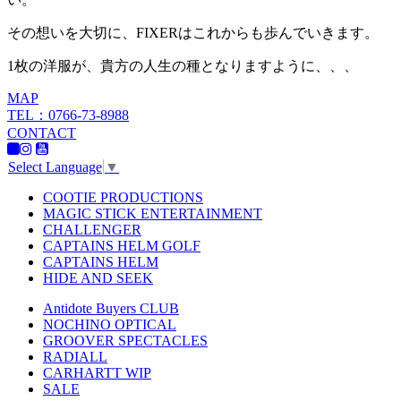
その想いを大切に、FIXERはこれからも歩んでいきます。
1枚の洋服が、貴方の人生の種となりますように、、、
MAP
TEL：0766-73-8988
CONTACT
Select Language
▼
COOTIE PRODUCTIONS
MAGIC STICK ENTERTAINMENT
CHALLENGER
CAPTAINS HELM GOLF
CAPTAINS HELM
HIDE AND SEEK
Antidote Buyers CLUB
NOCHINO OPTICAL
GROOVER SPECTACLES
RADIALL
CARHARTT WIP
SALE