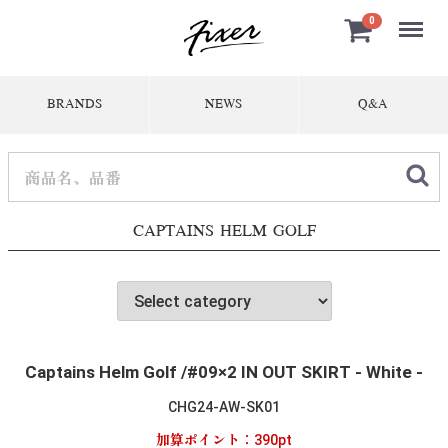
Menu
0
BRANDS
NEWS
Q&A
CAPTAINS HELM GOLF
Captains Helm Golf /#09×2 IN OUT SKIRT - White -
CHG24-AW-SK01
加算ポイント：
390
pt