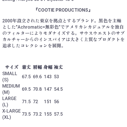
『COOTIE PRODUCTIONS』
2000年設立された東京を拠点とするブランド。黒色を主軸
とした"Achromatic=無彩色”でアメリカンカジュアルを独自
のフィルターによりモダナイズする。サウスウエストのサブ
カルチャーからのインスパイアは大きく上質なプロダクトを
追求したコレクションを展開。
サイズ
着丈
肩幅
身幅
袖丈
SMALL
67.5
69.6
143
53
(S)
MEDIUM
69.5
70.8
147
54.5
(M)
LARGE
71.5
72
151
56
(L)
X-LARGE
73.5
73.2
155
57.5
(XL)