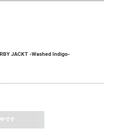
BY JACKT -Washed Indigo-
中です