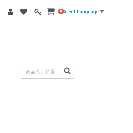
Select Language
▼
0