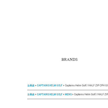
BRANDS
全商品
CAPTAINS HELM GOLF
Captains Helm Golf / HALF ZIP CPH G
全商品
CAPTAINS HELM GOLF
MENS
Captains Helm Golf / HALF Z