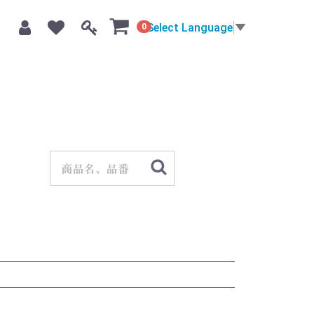
Select Language
▼
0