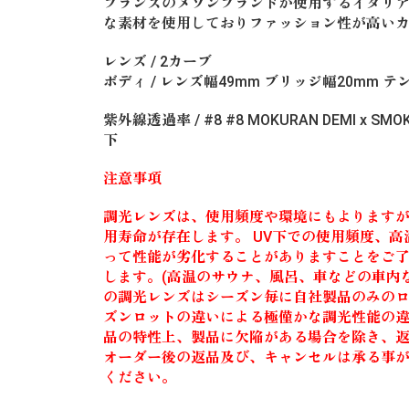
フランスのメゾンブランドが使用するイタリアのM
な素材を使用しておりファッション性が高い
レンズ / 2カーブ
ボディ / レンズ幅49mm ブリッジ幅20mm テ
紫外線透過率 / #8 #8 MOKURAN DEMI x S
下
注意事項
調光レンズは、使用頻度や環境にもよりますが
用寿命が存在します。 UV下での使用頻度、
って性能が劣化することがありますことをご
します。(高温のサウナ、風呂、車などの車内など
の調光レンズはシーズン毎に自社製品のみの
ズンロットの違いによる極僅かな調光性能の違う
品の特性上、製品に欠陥がある場合を除き、
オーダー後の返品及び、キャンセルは承る事
ください。