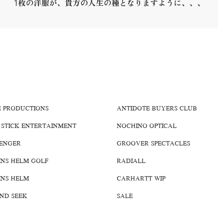
1枚の洋服が、貴方の人生の種となりますように、、、
E PRODUCTIONS
ANTIDOTE BUYERS CLUB
 STICK ENTERTAINMENT
NOCHINO OPTICAL
ENGER
GROOVER SPECTACLES
INS HELM GOLF
RADIALL
INS HELM
CARHARTT WIP
AND SEEK
SALE