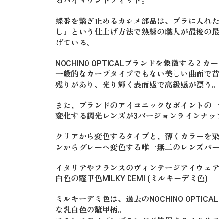
るハイマウントフィット。
蝶番を繋ぎ止めるカシメ部品は、プラに入れ
し』という仕上げ方法で熟練の職人が最後の最
げている。
NOCHINO OPTICALブランドを象徴する
一般的なカーブタイプでもない美しい曲面で
残りがあり、光り輝く表面感で高級感が漂う
また、ブランドのアイコニックなポイントの一
変化する調光レンズが3バージョンラインナッ
クリアから変色するタイプと、薄くカラーを
ンからグレーへ変色する唯一無二のレンズバ
イタリアやフランスのヴィンテージアイウェ
白色の鼈甲色MILKY DEMI (ミルキーデミ色)
ミルキーデミ色は、過去のNOCHINO OPTI
な乳白色の鼈甲柄。