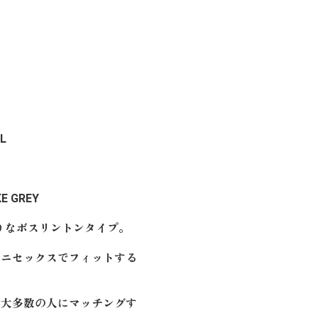
L
E GREY
ぶりなボスリントンタイプ。
ユニセックスでフィットする
し大多数の人にマッチングす