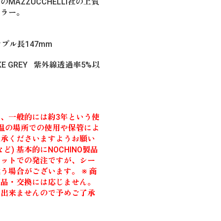
AZZUCCHELLI社の上質
カラー。
ンプル長147mm
MOKE GREY 紫外線透過率5%以
、一般的には約3年という使
高温の場所での使用や保管によ
了承くださいますようお願い
) 基本的にNOCHINO製品
ロットでの発注ですが、シー
場合がございます。 ※ 商
返品・交換には応じません。
が出来ませんので予めご了承