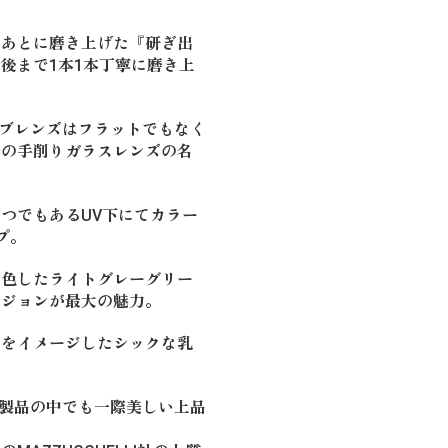
たあとに磨き上げた『研ぎ出
後まで1本1本丁寧に磨き上
２カーブレンズはフラットでもなく
昔の手削りガラスレンズの名
。
つでもあるUV下にてカラー
プ。
染色したライトグレーグリー
ージョンが最大の魅力。
アをイメージしたシックな乳
CAL製品の中でも一際美しい上品