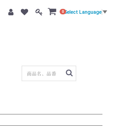
Select Language
▼
0