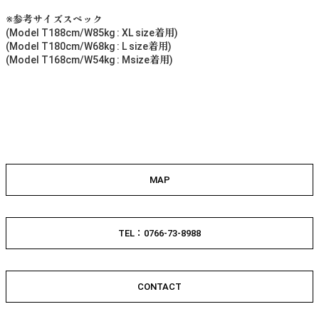
※参考サイズスペック
(Model T188cm/W85kg : XL size着用)
(Model T180cm/W68kg : L size着用)
(Model T168cm/W54kg : Msize着用)
MAP
TEL：0766-73-8988
CONTACT