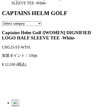
SLEEVE TEE -White-
CAPTAINS HELM GOLF
Captains Helm Golf /[WOMEN] DIGNIFIED
LOGO HALF SLEEVE TEE -White-
CHG25-ST-WT01
加算ポイント：
330
pt
¥ 12,100
(税込)