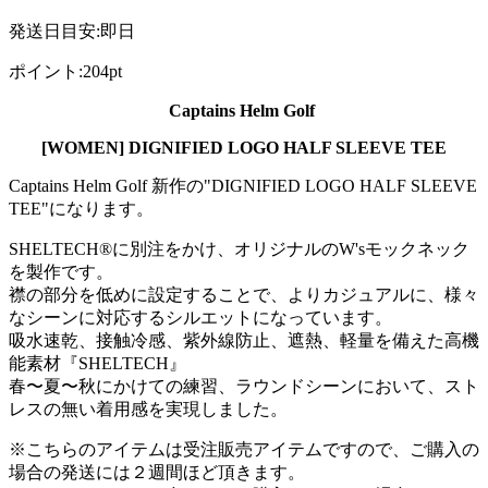
発送日目安
:
即日
ポイント
:
204pt
Captains Helm Golf
[WOMEN] DIGNIFIED LOGO HALF SLEEVE TEE
Captains Helm Golf 新作の"DIGNIFIED LOGO HALF SLEEVE
TEE"になります。
SHELTECH®に別注をかけ、オリジナルのW'sモックネック
を製作です。
襟の部分を低めに設定することで、よりカジュアルに、様々
なシーンに対応するシルエットになっています。
吸水速乾、接触冷感、紫外線防止、遮熱、軽量を備えた高機
能素材『SHELTECH』
春〜夏〜秋にかけての練習、ラウンドシーンにおいて、スト
レスの無い着用感を実現しました。
※こちらのアイテムは受注販売アイテムですので、ご購入の
場合の発送には２週間ほど頂きます。