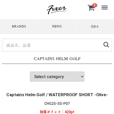
Menu
0
BRANDS
NEWS
Q&A
CAPTAINS HELM GOLF
Captains Helm Golf / WATERPROOF SHORT -Olive-
CHG25-SS-P07
加算ポイント：
420
pt