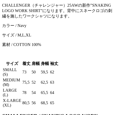
CHALLENGER（チャレンジャー）25AWの新作”SNAKING
LOGO WORK SHIRT”になります。背中にスネークロゴの刺
繡を施したワークシャツになります。
カラー / Navy
サイズ / M,L,XL
素材 / COTTON 100%
サイズ
着丈
肩幅
身幅
袖丈
SMALL
73
50
59,5
62
(S)
MEDIUM
75,5
52
62,5
63
(M)
LARGE
78
54
65,5
64
(L)
X-LARGE
80,5
56
68,5
65
(XL)