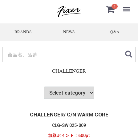
Menu
0
BRANDS
NEWS
Q&A
CHALLENGER
CHALLENGER/ C/N WARM CORE
CLG-SW 025-009
加算ポイント：
600
pt