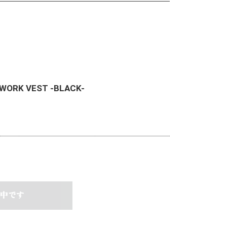
WORK VEST -BLACK-
中です