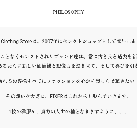
PHILOSOPHY
ER Clothing Storeは、2007年にセレクトショップとして誕生し
ことなくセレクトされたブランド達は、常に古き良き過去を新
る者たちに新しい価値観と想像力を掻き立て、そして喜びを引
訪れるお客様すべてにファッションを心から楽しんで頂きたい
その想いを大切に、FIXERはこれからも歩んでいきます。
1枚の洋服が、貴方の人生の種となりますように、、、