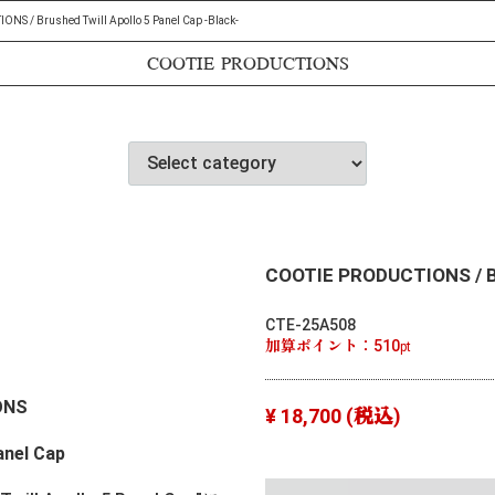
S / Brushed Twill Apollo 5 Panel Cap -Black-
COOTIE PRODUCTIONS
COOTIE PRODUCTIONS / Bru
CTE-25A508
加算ポイント：
510
pt
ONS
¥ 18,700
(税込)
anel Cap