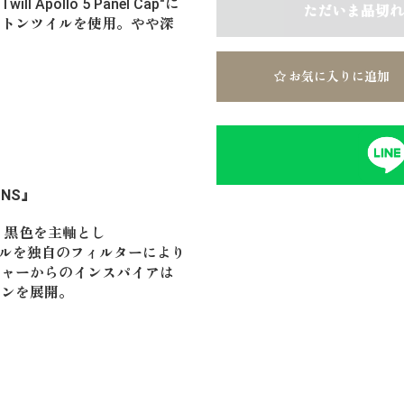
ll Apollo 5 Panel Cap"に
ただいま品切れ
ットンツイルを使用。やや深
お気に入りに追加
IONS』
。黒色を主軸とし
ジュアルを独自のフィルターにより
チャーからのインスパイアは
ョンを展開。