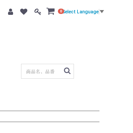
Select Language
▼
0