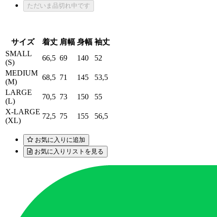
ただいま品切れ中です
サイズ
着丈
肩幅
身幅
袖丈
SMALL
66,5
69
140
52
(S)
MEDIUM
68,5
71
145
53,5
(M)
LARGE
70,5
73
150
55
(L)
X-LARGE
72,5
75
155
56,5
(XL)
お気に入りに追加
お気に入りリストを見る