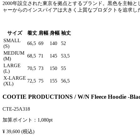
2000年設立された東京を拠点とするブランド。黒色を主軸とし
ャーからのインスパイアは大きく上質なプロダクトを追求し
サイズ
着丈
肩幅
身幅
袖丈
SMALL
66,5
69
140
52
(S)
MEDIUM
68,5
71
145
53,5
(M)
LARGE
70,5
73
150
55
(L)
X-LARGE
72,5
75
155
56,5
(XL)
COOTIE PRODUCTIONS / W/N Fleece Hoodie -Blac
CTE-25A318
加算ポイント：
1,080
pt
¥ 39,600
(税込)