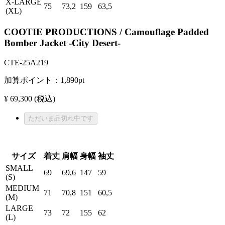
X-LARGE
75
73,2
159
63,5
(XL)
COOTIE PRODUCTIONS / Camouflage Padded
Bomber Jacket -City Desert-
CTE-25A219
加算ポイント：
1,890
pt
¥ 69,300
(税込)
ただいま品切れ中です
サイズ
着丈
肩幅
身幅
袖丈
SMALL
69
69,6
147
59
(S)
MEDIUM
71
70,8
151
60,5
(M)
LARGE
73
72
155
62
(L)