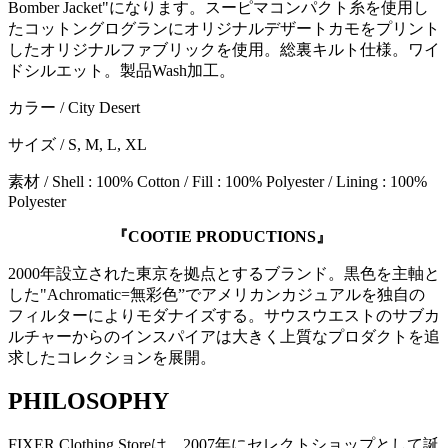
Bomber Jacket"になります。スーピマコンパクト糸を使用し
たコットングログランにオリジナルデザートカモをプリント
したオリジナルファブリックを使用。総裏キルト仕様。ワイ
ドシルエット。製品Wash加工。
カラー / City Desert
サイズ / S, M, L, XL
素材 / Shell : 100% Cotton / Fill : 100% Polyester / Lining : 100%
Polyester
『COOTIE PRODUCTIONS』
2000年設立された東京を拠点とするブランド。黒色を主軸と
した"Achromatic=無彩色”でアメリカンカジュアルを独自の
フィルターによりモダナイズする。サウスウエストのサブカ
ルチャーからのインスパイアは大きく上質なプロダクトを追
求したコレクションを展開。
PHILOSOPHY
FIXER Clothing Storeは、2007年にセレクトショップとして誕