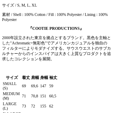
サイズ / S, M, L, XL
素材 / Shell : 100% Cotton / Fill : 100% Polyester / Lining : 100%
Polyester
『COOTIE PRODUCTIONS』
2000年設立された東京を拠点とするブランド。黒色を主軸と
した"Achromatic=無彩色”でアメリカンカジュアルを独自の
フィルターによりモダナイズする。サウスウエストのサブカ
ルチャーからのインスパイアは大きく上質なプロダクトを追
求したコレクションを展開。
サイズ
着丈
肩幅
身幅
袖丈
SMALL
69
69,6
147
59
(S)
MEDIUM
71
70,8
151
60,5
(M)
LARGE
73
72
155
62
(L)