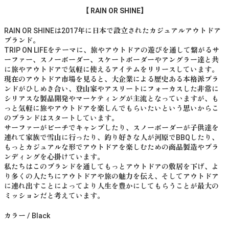
【 RAIN OR SHINE】
RAIN OR SHINEは2017年に日本で設立されたカジュアルアウトドア
ブランド。
TRIP ON LIFEをテーマに、旅やアウトドアの遊びを通して繋がるサ
ーファー、スノーボーダー、スケートボーダーやアングラー達と共
に旅やアウトドアで気軽に使えるアイテムをリリースしています。
現在のアウトドア市場を見ると、大企業による歴史ある本格派ブラ
ンドがひしめき合い、登山家やアスリートにフォーカスした非常に
シリアスな製品開発やマーケティングが主流となっていますが、も
っと気軽に旅やアウトドアを楽しんでもらいたいという思いからこ
のブランドはスタートしています。
サーファーがビーチでキャンプしたり、スノーボーダーが子供達を
連れて家族で雪山に行ったり、釣り好きな人が河原でBBQしたり、
もっとカジュアルな形でアウトドアを楽しむための商品製造やブラ
ンディングを心掛けています。
私たちはこのブランドを通してもっとアウトドアの敷居を下げ、よ
り多くの人たちにアウトドアや旅の魅力を伝え、そしてアウトドア
に連れ出すことによってより人生を豊かにしてもらうことが最大の
ミッションだと考えています。
カラー / Black