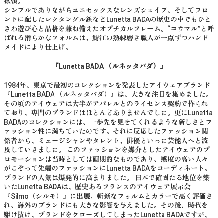
拡張。
シンプルでありながらユニセックスなレンズシェイプ、そしてフロ
ントに配したレクタングル鋲などLunetta BADAの歴史の中でもひと
きわ遊び心と品格を兼ね備えたオプチカルフレーム。“コウマル”と呼
ばれる滑らかなフォルムは、鯖江の熟練磨き職人が一点ずつハンド
メイドにより仕上げ。
『Lunetta BADA （ルネッタバダ）』
1984年、東京で最初のコレクションを発表したアイウェアブランド
『Lunetta BADA （ルネッタバダ）』は、大きな注目を集めました。
その頃のアイウェアは大半がアパレルとのライセンス契約で作られ
ており、専門のブランドはほとんどありませんでした。更にLunetta
BADAのコレクションには、一歩先を見せてくれるような新しさとフ
ァッション性に満ちていたのです。それに反応したファッション関
係者から、ミュージシャンやタレント、俳優といった芸能人へと波
及していきました。 このファッションを媒介としたアイウェアのプ
ロモーションは当時としては画期的なものであり、感度の高い人々
がこぞって先端のファッションにLunetta BADAをコーディネート。
ブランドの人気は爆発的に高まりました。 日本で確固たる地位を築
いたLunetta BADAは、歴史あるフランスのアイウェア展示会
『Silmo（シルモ）』に出展。斬新なフォルムとカラーで高く評価さ
れ、海外のブランドにも大きな影響を与えました。その後、時代を
駆け抜け、ブランドをクローズしてしまったLunetta BADAですが、