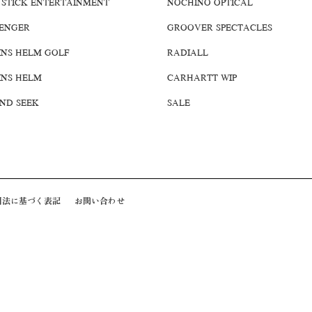
 STICK ENTERTAINMENT
NOCHINO OPTICAL
ENGER
GROOVER SPECTACLES
INS HELM GOLF
RADIALL
INS HELM
CARHARTT WIP
AND SEEK
SALE
引法に基づく表記
お問い合わせ