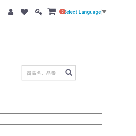
Select Language
▼
0