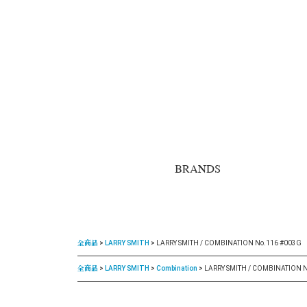
BRANDS
全商品
LARRY SMITH
LARRY SMITH / COMBINATION No.116 #003G
全商品
LARRY SMITH
Combination
LARRY SMITH / COMBINATION 