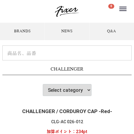
Menu
0
BRANDS
NEWS
Q&A
CHALLENGER
CHALLENGER / CORDUROY CAP -Red-
CLG-AC 026-012
加算ポイント：
234
pt