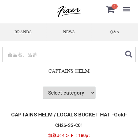
Menu
0
BRANDS
NEWS
Q&A
CAPTAINS HELM
CAPTAINS HELM / LOCALS BUCKET HAT -Gold-
CH26-SS-C01
加算ポイント：
180
pt