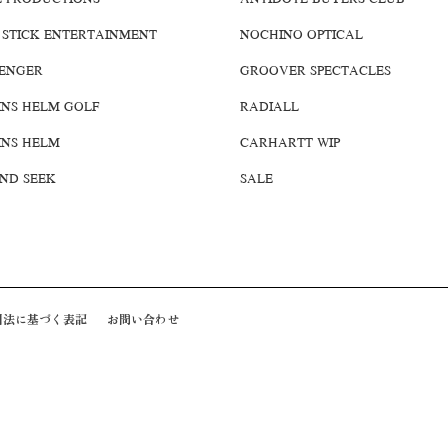
E PRODUCTIONS
ANTIDOTE BUYERS CLUB
 STICK ENTERTAINMENT
NOCHINO OPTICAL
ENGER
GROOVER SPECTACLES
INS HELM GOLF
RADIALL
INS HELM
CARHARTT WIP
AND SEEK
SALE
引法に基づく表記
お問い合わせ