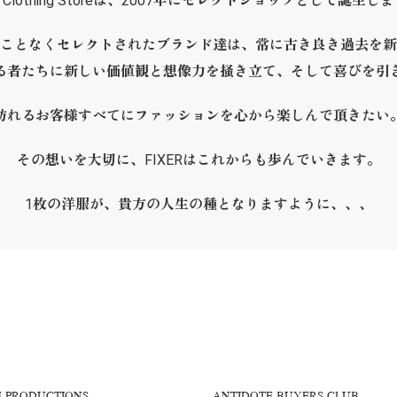
ER Clothing Storeは、2007年にセレクトショップとして誕生し
ことなくセレクトされたブランド達は、常に古き良き過去を新
る者たちに新しい価値観と想像力を掻き立て、そして喜びを引
訪れるお客様すべてにファッションを心から楽しんで頂きたい
その想いを大切に、FIXERはこれからも歩んでいきます。
1枚の洋服が、貴方の人生の種となりますように、、、