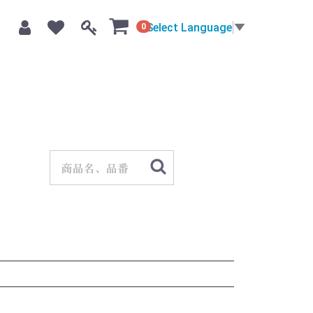
Select Language
▼
0