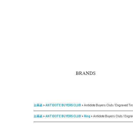
BRANDS
全商品
ANTIDOTE BUYERS CLUB
Antidote Buyers Club / Engraved Ti
全商品
ANTIDOTE BUYERS CLUB
Ring
Antidote Buyers Club / Engra