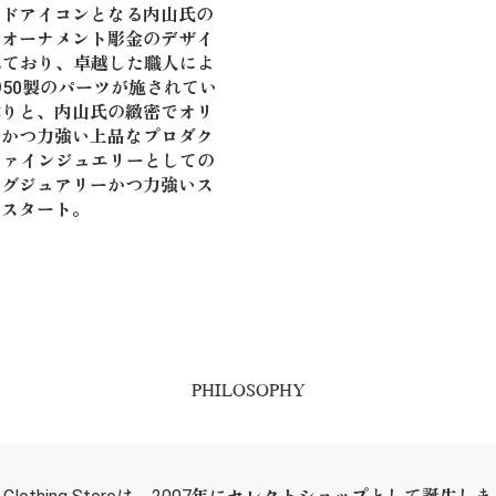
ンドアイコンとなる内山氏の
だオーナメント彫金のデザイ
まれており、卓越した職人によ
r950製のパーツが施されてい
作りと、内山氏の緻密でオリ
細かつ力強い上品なプロダク
はファインジュエリーとしての
ラグジュアリーかつ力強いス
がスタート。
PHILOSOPHY