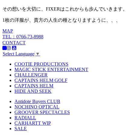
その想いを大切に、FIXERはこれからも歩んでいきます。
1枚の洋服が、貴方の人生の種となりますように、、、
MAP
TEL：0766-73-8988
CONTACT
Select Language
▼
COOTIE PRODUCTIONS
MAGIC STICK ENTERTAINMENT
CHALLENGER
CAPTAINS HELM GOLF
CAPTAINS HELM
HIDE AND SEEK
Antidote Buyers CLUB
NOCHINO OPTICAL
GROOVER SPECTACLES
RADIALL
CARHARTT WIP
SALE