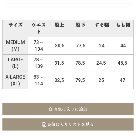
サイズ
ウエス
股上
股下
すそ幅
もも幅
ト
MEDIUM
73～
30,5
77,5
24
44
(M)
104
LARGE
78～
31,5
78,5
24,5
45,5
(L)
109
X-LARGE
83～
32,5
79,5
25
47
(XL)
114
お気に入りに追加
お気に入りリストを見る