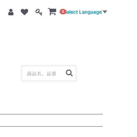
Select Language
▼
0